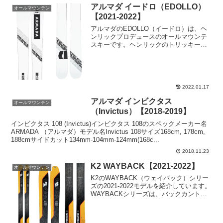
アルマダ イードロ（EDOLLO）
オールマウンテン
【2021-2022】
アルマダのEDOLLO（イードロ）は、ヘ
ンリックプロデュースのオールマウンテ
スキーです。ヘンリックのトリッキーな
滑りを裏で支え続けたのが、こちらの
EDOLLOです。フリースタイルスキーシ
ーンに革命をもたらした板と言えます。
2021−20...
2022.01.17
アルマダ インビクタス
オールマウンテン
（Invictus）【2018-2019】
インビクタス 108 (Invictus)インビクタス 108のスペックメーカー名
ARMADA （アルマダ）モデル名Invictus 108サイズ168cm, 178cm,
188cmサイドカット134mm-104mm-124mm(168c...
2018.11.23
K2 WAYBACK【2021-2022】
オールマウンテン
K2のWAYBACK（ウェイバック）シリー
ズの2021-2022モデルを紹介しています。
WAYBACKシリーズは、バックカントリ
ーでのツアーリング向けに開発されたス
キー板です。長時間のツアーでも疲れ知
らずの滑走が楽しめます。