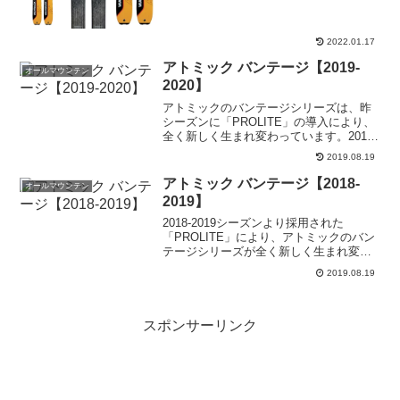
2022.01.17
アトミック バンテージ【2019-
オールマウンテン
2020】
アトミックのバンテージシリーズは、昨
シーズンに「PROLITE」の導入により、
全く新しく生まれ変わっています。2019-
2020モデルではさらに改良が施されてい
2019.08.19
ます。「PROLITE」はスリムで軽量化さ
れたベースに、チタンメッシュレイヤー
アトミック バンテージ【2018-
オールマウンテン
を...
2019】
2018-2019シーズンより採用された
「PROLITE」により、アトミックのバン
テージシリーズが全く新しく生まれ変わ
っています。「PROLITE」はスリムで軽
2019.08.19
量化されたベースに、チタンメッシュレ
イヤーを全面にほどこし、軽量化と強度
の両立を...
スポンサーリンク