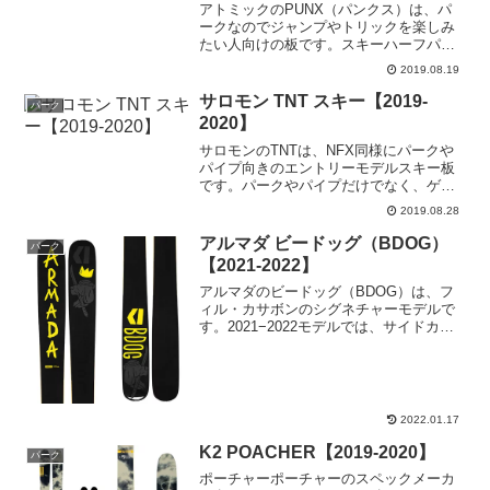
アトミックのPUNX（パンクス）は、パ
ークなのでジャンプやトリックを楽しみ
たい人向けの板です。スキーハーフパイ
プの小野塚彩那さんが使用している板で
2019.08.19
もあります。PUNX 7パンクス7のスペッ
クメーカー名ATOMIC （アトミック）モ
サロモン TNT スキー【2019-
パーク
デル名PU...
2020】
サロモンのTNTは、NFX同様にパークや
パイプ向きのエントリーモデルスキー板
です。パークやパイプだけでなく、ゲレ
ンデも楽しみたいという欲張りなエント
2019.08.28
リーユーザーには最適な1本と言えます。
ジュニアモデルも用意されているので、
アルマダ ビードッグ（BDOG）
パーク
未来のフリースキ...
【2021-2022】
アルマダのビードッグ（BDOG）は、フ
ィル・カサボンのシグネチャーモデルで
す。2021−2022モデルでは、サイドカッ
トを大幅にみなおし、今まで以上にプレ
ス系のテクニカルな動きに対応。ビード
ッグ（BDOG）ARMADA BDOGのスペッ
ク...
2022.01.17
K2 POACHER【2019-2020】
パーク
ポーチャーポーチャーのスペックメーカ